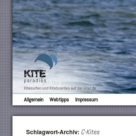
Kitesurfen und Kiteboarden auf der-kiter.de
Allgemein
Webtipps
Impressum
Schlagwort-Archiv:
C-Kites