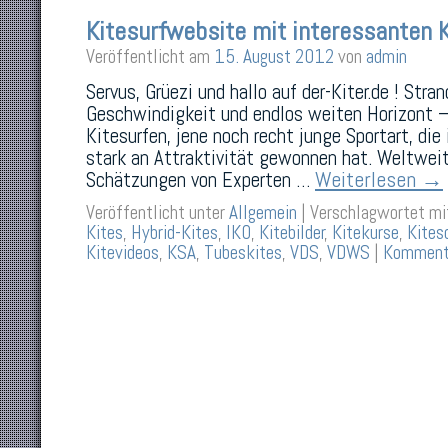
Kitesurfwebsite mit interessanten K
Veröffentlicht am
15. August 2012
von
admin
Servus, Grüezi und hallo auf der-Kiter.de ! Stran
Geschwindigkeit und endlos weiten Horizont – 
Kitesurfen, jene noch recht junge Sportart, die
stark an Attraktivität gewonnen hat. Weltwei
Weiterlesen
→
Schätzungen von Experten …
Veröffentlicht unter
Allgemein
|
Verschlagwortet mi
Kites
,
Hybrid-Kites
,
IKO
,
Kitebilder
,
Kitekurse
,
Kites
Kitevideos
,
KSA
,
Tubeskites
,
VDS
,
VDWS
|
Kommenta